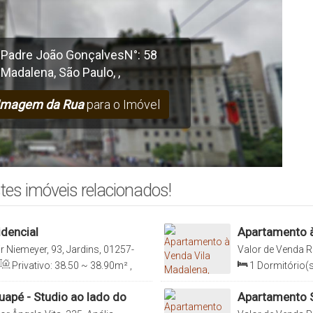
 Padre João Gonçalves
N°:
58
a Madalena
,
São Paulo
,
,
Imagem da Rua
para o Imóvel
tes imóveis relacionados!
idencial
Apartamento à
Suíte
r Niemeyer, 93, Jardins, 01257-
Valor de Venda
R
aulo, Brasil
000, Vila Madalen
Privativo:
38
.50
~ 38
.90
m²
,
1
Dormitório(s
6
.00
m²
,
Útil:
26
.00
m²
Sala(s)
,
1
Suít
2036
.00
m²
apé - Studio ao lado do
Apartamento S
Imobiliária Ita