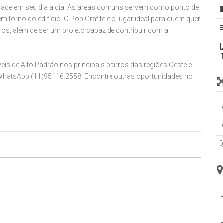
dade em seu dia a dia. As áreas comuns servem como ponto de
 torno do edifício. O Pop Grafite é o lugar ideal para quem quer
ros, além de ser um projeto capaz de contribuir com a
óveis de Alto Padrão nos principais bairros das regiões Oeste e
 WhatsApp (11)95116.2558. Encontre outras oportunidades no
sem aviso prévio!