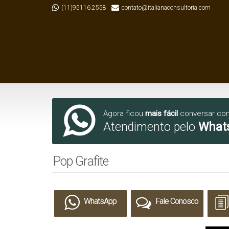
(11)95116.2558
contato@italianaconsultoria.com
Agora ficou
mais fácil
conversar co
Atendimento pelo
What
Pop Grafite
WhatsApp
Fale Conosco