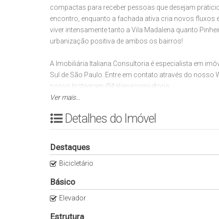
compactas para receber pessoas que desejam pratici
encontro, enquanto a fachada ativa cria novos fluxos em
viver intensamente tanto a Vila Madalena quanto Pinhei
urbanização positiva de ambos os bairros!
A Imobiliária Italiana Consultoria é especialista em im
Sul de São Paulo. Entre em contato através do nosso
nosso Instagram @Italianaconsultoria.
Ver mais...
Preço e disponibilidade do imóvel sujeitos a alteração 
Detalhes do Imóvel
Destaques
Bicicletário
Básico
Elevador
Estrutura