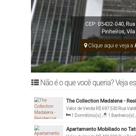
CEP: 05432-040
,
Rua
Pinheiros
,
Vil
Clique aqui e veja a
Não é o que você queria? Veja es
The Collection Madalena - Res
Valor de Venda
R$
697.530
Rua Valdi
080, Vila Madalena, São Paulo, São P
1
Dormitório(s)
,
1
Banheiro(s)
,
1
Sala(s)
,
1
Suíte(s)
,
Total:
2
Apartamento Mobiliado no Tatu
Metrô