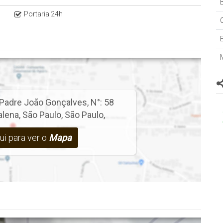
B
Portaria 24h
Padre João Gonçalves
,
N°:
58
alena
,
São Paulo
,
São Paulo
,
ui para ver o
Mapa