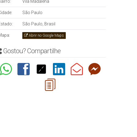
airro:
Vila Madalena
Cidade:
São Paulo
Estado:
São Paulo, Brasil
Mapa:
Abrir no Google Maps
Gostou? Compartilhe