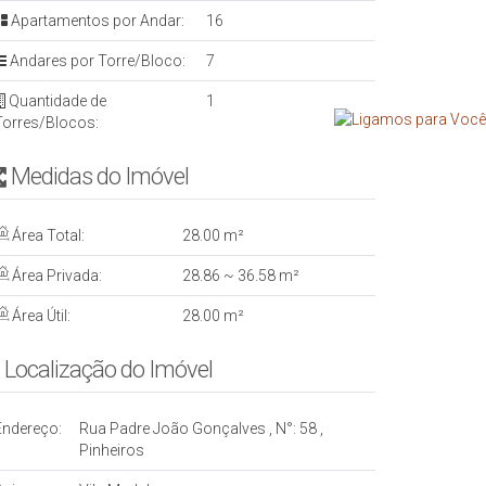
Apartamentos por Andar:
16
Andares por Torre/Bloco:
7
Quantidade de
1
Torres/Blocos:
Medidas do Imóvel
Área Total:
28
.00
m²
Área Privada:
28
.86
~ 36
.58
m²
Área Útil:
28
.00
m²
Localização do Imóvel
Endereço:
Rua Padre João Gonçalves
,
N°:
58
,
Pinheiros