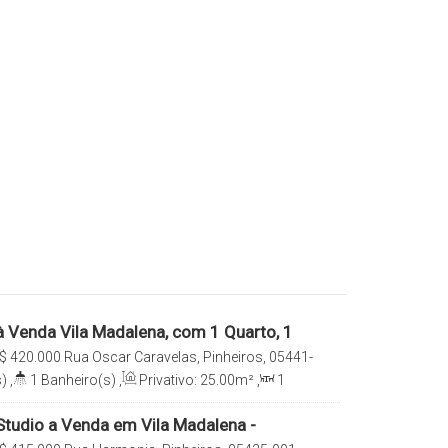
 Venda Vila Madalena, com 1 Quarto, 1
$
420.000
Rua Oscar Caravelas, Pinheiros, 05441-
a, São Paulo, São Paulo, Brasil
)
,
1
Banheiro(s)
,
Privativo:
25
.00
m²
,
1
e(s)
,
Total:
25
.00
m²
,
Útil:
25
.00
m²
,
Terreno:
tudio a Venda em Vila Madalena -
liana Consultoria