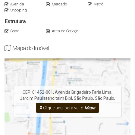
Avenida
Mercado
Metrô
A Imobiliária Italiana Consultoria é especialista em imóveis de Alto
Shopping
Padrão nos principais endereços da Zona Oeste e Sul de São
Paulo. Fale conosco WhatsApp (11)95116.2558. Encontre
Estrutura
opções nas nossas redes sociais @Italianaconsultoria.
Copa
Área de Serviço
Mapa do Imóvel
CEP: 01452-001
,
Avenida Brigadeiro Faria Lima
,
Jardim Paulistano
Itaim Bibi
,
São Paulo
,
São Paulo
,
Clique aqui para ver o
Mapa