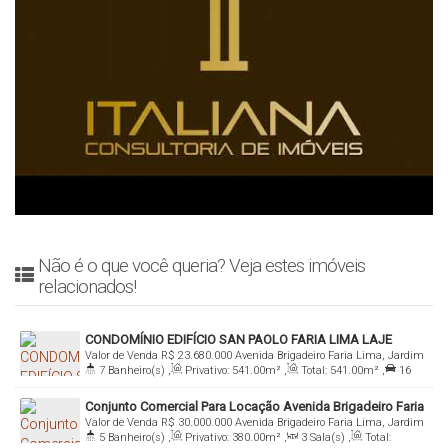
Não é o que você queria? Veja estes imóveis
relacionados!
CONDOMÍNIO EDIFÍCIO SAN PAOLO FARIA LIMA LAJE
Valor de Venda
R$
23.680.000
Avenida Brigadeiro Faria Lima, Jardim
COMERCIAL
7
Banheiro(s)
,
Privativo:
541
.00
m²
,
Total:
541
.00
m²
,
16
Paulistano, 01452-001, Itaim Bibi, São Paulo, São Paulo, Brasil
Vaga(s)
,
Útil:
541
.00
m²
Conjunto Comercial Para Locação Avenida Brigadeiro Faria
Valor de Venda
R$
30.000.000
Avenida Brigadeiro Faria Lima, Jardim
Lima - São Paulo - SP
5
Banheiro(s)
,
Privativo:
380
.00
m²
,
3
Sala(s)
,
Total:
Paulistano, 01452-001, Itaim Bibi, São Paulo, São Paulo, Brasil