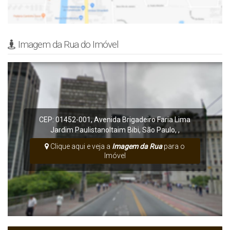
Imagem da Rua do Imóvel
CEP: 01452-001
,
Avenida Brigadeiro Faria Lima
Jardim Paulistano
Itaim Bibi
,
São Paulo
,
,
Clique aqui e veja a
Imagem da Rua
para o
Imóvel