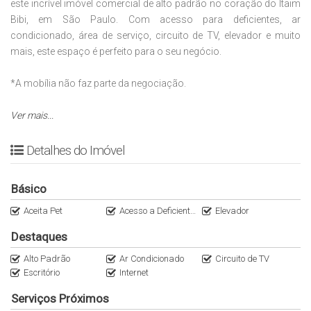
este incrível imóvel comercial de alto padrão no coração do Itaim
Bibi, em São Paulo. Com acesso para deficientes, ar
condicionado, área de serviço, circuito de TV, elevador e muito
mais, este espaço é perfeito para o seu negócio.
*A mobília não faz parte da negociação.
Localizado na famosa Avenida Brigadeiro Faria Lima, próximo ao
Ver mais...
Shopping Iguatemi, mercado e diversos outros serviços, este
imóvel oferece tudo o que você precisa para o sucesso da sua
Detalhes do Imóvel
empresa.
Básico
Com 7 banheiros, 16 vagas de garagem e uma área total de 542
m², este imóvel é ideal para quem busca conforto, segurança e
Aceita Pet
Acesso a Deficientes
Elevador
praticidade. Não perca essa oportunidade única por apenas R$
Destaques
23.310.000,00.
Alto Padrão
Ar Condicionado
Circuito de TV
Escritório
Internet
Agende já a sua visita e garanta o seu espaço neste endereço
privilegiado em São Paulo.
Serviços Próximos