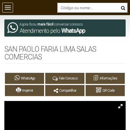
Agora ficou
mais fácil
conversar conosco
Atendimento pelo
WhatsApp
SAN PAOLO FARIA LIMA SALAS
COMERCIAS
WhatsApp
Fale Conosco
Informações
Imprimir
Compartilhar
QR Code