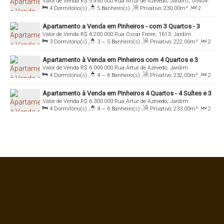
Valor de Venda
R$
5.950.000
Rua Artur de Azevedo, Jardins, 05404-
Vagas - Imobiliária Italiana Consultoria
4
Dormitório(s)
,
5
Banheiro(s)
,
Privativo:
230
.00
m²
,
2
014, Pinheiros, São Paulo, São Paulo, Brasil
Sala(s)
,
4
Suíte(s)
,
Total:
230
.00
m²
,
3
Vaga(s)
,
Útil:
Apartamento a Venda em Pinheiros - com 3 Quartos - 3
230
.00
m²
Valor de Venda
R$
6.200.000
Rua Oscar Freire, 1613, Jardim
Suites e 3 Vagas
3
Dormitório(s)
,
3 ~ 5
Banheiro(s)
,
Privativo:
222
.00
m²
,
2
Paulista, 05409-010, Pinheiros, São Paulo, São Paulo, Brasil
Sala(s)
,
3
Suíte(s)
,
Total:
222
.00
m²
,
3
Vaga(s)
,
Útil:
Apartamento à Venda em Pinheiros com 4 Quartos e 3
222
.00
m²
Valor de Venda
R$
6.000.000
Rua Artur de Azevedo, Jardim
Vagas
4
Dormitório(s)
,
4 ~ 6
Banheiro(s)
,
Privativo:
232
.00
m²
,
2
Paulistano, 05404-014, Pinheiros, São Paulo, São Paulo, Brasil
Sala(s)
,
4
Suíte(s)
,
Total:
232
.00
m²
,
3
Vaga(s)
,
Útil:
Apartamento à Venda em Pinheiros 4 Quartos - 4 Suítes e 3
232
.00
m²
Valor de Venda
R$
6.300.000
Rua Artur de Azevedo, Jardim
Vagas
4
Dormitório(s)
,
4 ~ 6
Banheiro(s)
,
Privativo:
233
.00
m²
,
2
Paulistano, 05404-014, Pinheiros, São Paulo, São Paulo, Brasil
Sala(s)
,
4
Suíte(s)
,
Total:
233
.00
m²
,
3
Vaga(s)
,
Útil:
233
.00
m²