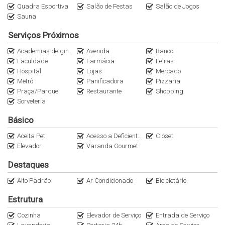
Quadra Esportiva
Salão de Festas
Salão de Jogos
estarão a poucos passos da Rua dos Pinheiros, com suas
Sauna
dezenas de opções de ótimos restaurantes, bem como da
ciclofaixa da Faria Lima e a 5 minutos do Shopping Iguatemi. Em
Serviços Próximos
termos de mobilidade, o condomínio fica entre os eixos da Faria
Academias de ginástica
Avenida
Banco
Lima, da Rebouças e da Av. Brasil, importantes polos
Faculdade
Farmácia
Feiras
empresariais de São Paulo, além de ter fácil acesso à Marginal
Hospital
Lojas
Mercado
Pinheiros.
Metrô
Panificadora
Pizzaria
Praça/Parque
Restaurante
Shopping
Sorveteria
VISAR JARDIM EUROPA
Henrique Monteiro, 83
Básico
Pinheiros, São Paulo - SP
Aceita Pet
Acesso a Deficientes
Closet
4 Suítes
Elevador
Varanda Gourmet
Metragem 245 m²
3 Vagas
Destaques
Alto Padrão
Ar Condicionado
Bicicletário
Imobiliária Italiana Consultoria de Imóveis, apartamentos de alto
padrão, nos melhores endereços de São Paulo/SP.
Estrutura
Cozinha
Elevador de Serviço
Entrada de Serviço
Preço e disponibilidade do imóvel sujeitos a alteração sem aviso