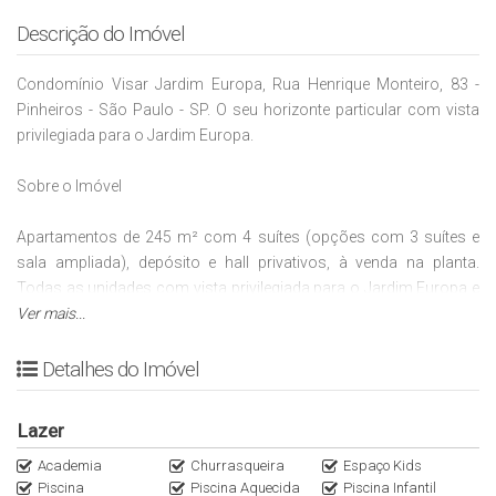
Descrição do Imóvel
Condomínio Visar Jardim Europa, Rua Henrique Monteiro, 83 -
Pinheiros - São Paulo - SP. O seu horizonte particular com vista
privilegiada para o Jardim Europa.
Sobre o Imóvel
Apartamentos de 245 m² com 4 suítes (opções com 3 suítes e
sala ampliada), depósito e hall privativos, à venda na planta.
Todas as unidades com vista privilegiada para o Jardim Europa e
apenas 5 minutos do Shopping Iguatemi Faria Lima. Condomínio
Ver mais...
de alto padrão em torre única, com piscina panorâmica no
rooftop e lazer completo. Conheça!
Detalhes do Imóvel
Localização do Visar Jardim Europa.
Lazer
O Visar Jardim Europa está em uma localização privilegiada: no
limite entre o verde e a tranquilidade do Jardim Europa e a vida
Academia
Churrasqueira
Espaço Kids
Piscina
Piscina Aquecida
Piscina Infantil
cosmopolita e cheia de opções de Pinheiros. Seus moradores