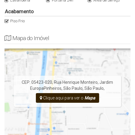
Lavanderia
Portaria 24h
Área de Serviço
prévio.
Acabamento
Piso Frio
Mapa do Imóvel
CEP: 05423-020
,
Rua Henrique Monteiro
,
Jardim
Europa
Pinheiros
,
São Paulo
,
São Paulo
,
Clique aqui para ver o
Mapa