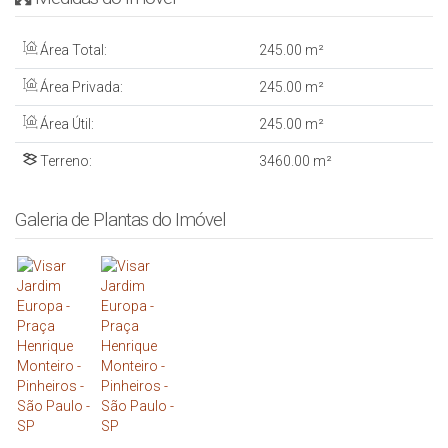
Área Total:
245
.00
m²
Área Privada:
245
.00
m²
Área Útil:
245
.00
m²
Terreno:
3460
.00
m²
Galeria de Plantas do Imóvel