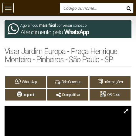
Agora ficou
mais fácil
conversar conosco
Atendimento pelo
WhatsApp
Visar Jardim Europa - Praça Henrique
Monteiro - Pinheiros - São Paulo - SP
WhatsApp
Fale Conosco
Informações
Imprimir
Compartilhar
QR Code