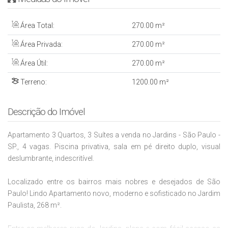
Área Total:
270
.00
m²
Área Privada:
270
.00
m²
Área Útil:
270
.00
m²
Terreno:
1200
.00
m²
Descrição do Imóvel
Apartamento 3 Quartos, 3 Suítes a venda no Jardins - São Paulo -
SP., 4 vagas. Piscina privativa, sala em pé direito duplo, visual
deslumbrante, indescritível.
Localizado entre os bairros mais nobres e desejados de São
Paulo! Lindo Apartamento novo, moderno e sofisticado no Jardim
Paulista, 268 m².