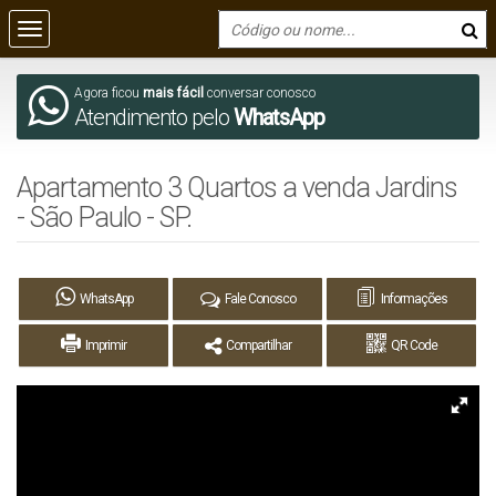
Agora ficou
mais fácil
conversar conosco
Atendimento pelo
WhatsApp
Apartamento 3 Quartos a venda Jardins
- São Paulo - SP.
WhatsApp
Fale Conosco
Informações
Imprimir
Compartilhar
QR Code