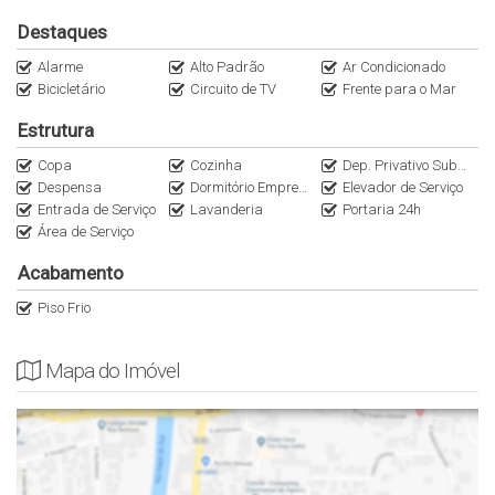
01 Figueira Rubaiyat
Destaques
02 Bistrô Paris 6
03 DOM
Alarme
Alto Padrão
Ar Condicionado
Bicicletário
Circuito de TV
Frente para o Mar
04 Lellis Tratoria
05 Ice Brasserie
Estrutura
06 Jam Jardins
Copa
Cozinha
Dep. Privativo Subsolo
07 Gero
Despensa
Dormitório Empregada
Elevador de Serviço
08 Ristorantino
Entrada de Serviço
Lavanderia
Portaria 24h
09 Shops Jardins
Área de Serviço
10 Zucco
11 Piselli Jardins
Acabamento
12 Rua Oscar Freire
Piso Frio
13 Parque Ibirapuera
14 Clube Atlético Paulistano
Mapa do Imóvel
As informações estão sujeitas a alterações sem aviso prévio,
consulte o corretor responsável.