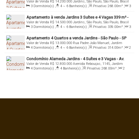
Valor de Venda
R$
14.200.000
Jardins, São Paulo, São Paulo, Brasil
3
Dormitório(s)
,
4 ~ 6
Banheiro(s)
,
Privativo:
268
.00
m²
,
3
Sala(s)
,
3
Suíte(s)
,
Total:
268
.00
m²
,
4
Vaga(s)
,
Útil:
Apartamento à venda Jardins 3 Suítes e 4 Vagas 339 m² -
268
.00
m²
,
Terreno:
1200
.00
m²
Valor de Venda
R$
14.500.000
Jardins, São Paulo, São Paulo, Brasil
Imobiliária Italiana Consultoria
3
Dormitório(s)
,
4 ~ 6
Banheiro(s)
,
Privativo:
339
.00
m²
,
3
Sala(s)
,
3
Suíte(s)
,
Total:
339
.00
m²
,
4
Vaga(s)
,
Útil:
Apartamento 4 Quartos a venda Jardins - São Paulo - SP
339
.00
m²
,
Terreno:
1000
.00
m²
Valor de Venda
R$
13.000.000
Rua Padre João Manuel, Jardim
4
Dormitório(s)
,
4 ~ 6
Banheiro(s)
,
Privativo:
314
.00
m²
,
2
Paulista, 01411-000, Jardins, São Paulo, São Paulo, Brasil
~ 3
Sala(s)
,
4
Suíte(s)
,
Total:
314
.00
m²
,
4
Vaga(s)
,
Útil:
Condomínio Alameda Jardins - 4 Suítes e 3 Vagas - Av.
314
.00
m²
,
Terreno:
3275
.00
m²
Valor de Venda
R$
12.800.000
Avenida Rebouças, 1145, Jardim
Rebouças, 1145 - São Paulo
4
Dormitório(s)
,
4
Banheiro(s)
,
Privativo:
268
.00
m²
,
2
América, 05402-500, Jardins, São Paulo, São Paulo, Brasil
Sala(s)
,
4
Suíte(s)
,
Total:
268
.00
m²
,
3
Vaga(s)
,
Útil:
268
.00
m²