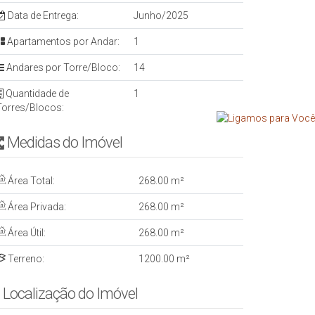
Data de Entrega:
Junho/2025
Apartamentos por Andar:
1
Andares por Torre/Bloco:
14
Quantidade de
1
Torres/Blocos:
Medidas do Imóvel
Área Total:
268
.00
m²
Área Privada:
268
.00
m²
Área Útil:
268
.00
m²
Terreno:
1200
.00
m²
Localização do Imóvel