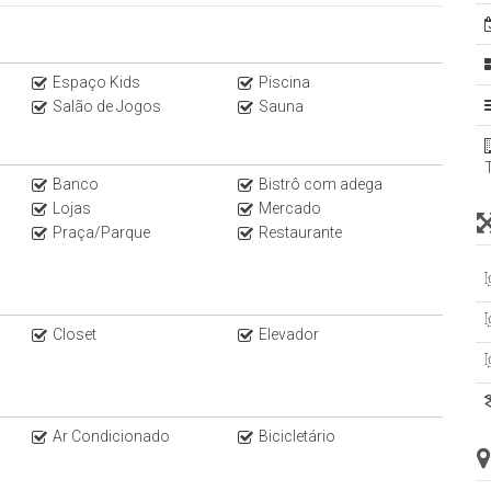
restigiadas.
 e alguns dos melhores restaurantes da capital até
a comodidade
Espaço Kids
Piscina
Salão de Jogos
Sauna
s do bairro.
Banco
Bistrô com adega
Lojas
Mercado
Praça/Parque
Restaurante
Closet
Elevador
Ar Condicionado
Bicicletário