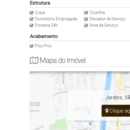
Estrutura
13 Parque Ibirapuera
Copa
Cozinha
14 Clube Atlético Paulistano
Dormitório Empregada
Elevador de Serviço
Portaria 24h
Área de Serviço
As informações estão sujeitas a alterações sem aviso 
Acabamento
Piso Frio
Mapa do Imóvel
Jardins
,
Sã
Clique aq