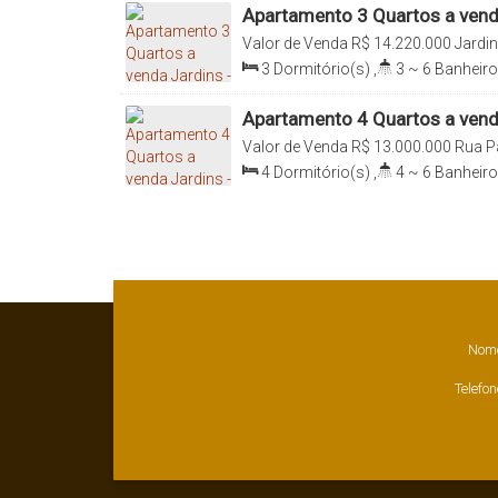
Apartamento 3 Quartos a venda
Valor de Venda
R$
14.220.000
Jardin
3
Dormitório(s)
,
3 ~ 6
Banheiro
Sala(s)
,
3
Suíte(s)
,
Total:
270
.0
270
.00
m²
,
Terreno:
1200
.00
m²
Apartamento 4 Quartos a venda
Valor de Venda
R$
13.000.000
Rua P
Paulista, 01411-000, Jardins, São Pa
4
Dormitório(s)
,
4 ~ 6
Banheiro
~ 3
Sala(s)
,
4
Suíte(s)
,
Total:
31
314
.00
m²
,
Terreno:
3275
.00
m²
Nom
Telefon