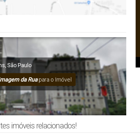
ns
,
São Paulo
Imagem da Rua
para o Imóvel
tes imóveis relacionados!