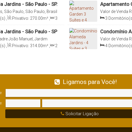
 Jardins - São Paulo - SP.
Apartamento G
- São Paulo - S
s, São Paulo, São Paulo, Brasil
Valor de Venda
R
(s)
,
Privativo:
270
.00
m²
,
3
3
Dormitório(s
0
m²
,
4
Vaga(s)
,
Útil:
Sala(s)
,
3
Suít
337
.00
m²
,
Ter
 Jardins - São Paulo - SP
Condomínio Al
Rebouças, 114
adre João Manuel, Jardim
Valor de Venda
R
ulo, São Paulo, Brasil
América, 05402-5
(s)
,
Privativo:
314
.00
m²
,
2
4
Dormitório(s
4
.00
m²
,
4
Vaga(s)
,
Útil:
Sala(s)
,
4
Suít
268
.00
m²
Ligamos para Você!
e:
e:
Solicitar Ligação