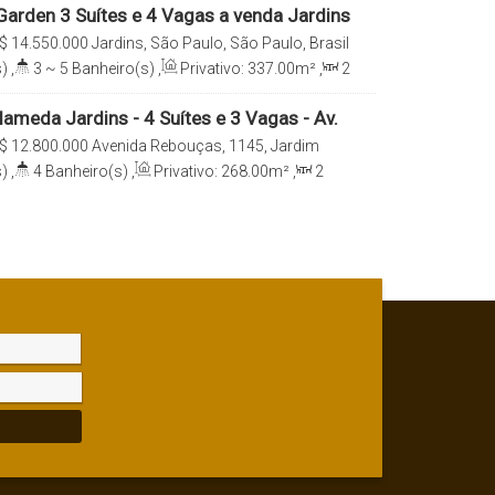
arden 3 Suítes e 4 Vagas a venda Jardins
P.
$
14.550.000
Jardins, São Paulo, São Paulo, Brasil
)
,
3 ~ 5
Banheiro(s)
,
Privativo:
337
.00
m²
,
2
e(s)
,
Total:
337
.00
m²
,
4
Vaga(s)
,
Útil:
reno:
998
.00
m²
ameda Jardins - 4 Suítes e 3 Vagas - Av.
5 - São Paulo
$
12.800.000
Avenida Rebouças, 1145, Jardim
00, Jardins, São Paulo, São Paulo, Brasil
)
,
4
Banheiro(s)
,
Privativo:
268
.00
m²
,
2
e(s)
,
Total:
268
.00
m²
,
3
Vaga(s)
,
Útil: