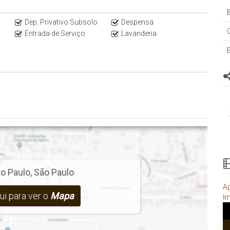
B
Dep. Privativo Subsolo
Despensa
Entrada de Serviço
Lavanderia
prévio, consulte o corretor responsável.
o Paulo
,
São Paulo
Ap
ui para ver o
Mapa
Im