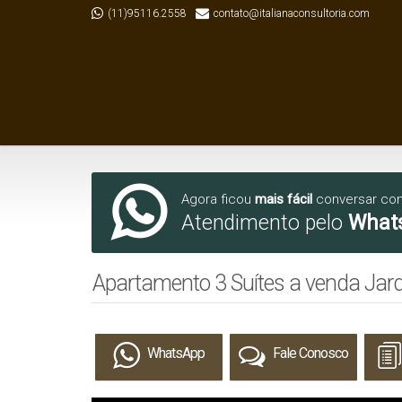
(11)95116.2558
contato@italianaconsultoria.com
Agora ficou
mais fácil
conversar co
Atendimento pelo
What
Apartamento 3 Suítes a venda Jardi
WhatsApp
Fale Conosco