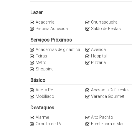
Um cenário repleto de lazer, alta gastronomia e grifes p
Lazer
O privilégio diário de estar próximo a grifes cobiçadas
Academia
Churrasqueira
de poder fazer tudo
Piscina Aquecida
Salão de Festas
caminhando pelas ruas arborizadas e as principais loja
Serviços Próximos
Descrição sobre a localização:
Academias de ginástica
Avenida
Feiras
Hospital
01 Figueira Rubaiyat
Metrô
Pizzaria
02 Bistrô Paris 6
Shopping
03 DOM
04 Lellis Tratoria
Básico
05 Ice Brasserie
Aceita Pet
Acesso a Deficientes
06 Jam Jardins
Mobiliado
Varanda Gourmet
07 Gero
08 Ristorantino
Destaques
09 Shops Jardins
Alarme
Alto Padrão
10 Zucco
Circuito de TV
Frente para o Mar
11 Piselli Jardins
12 Rua Oscar Freire