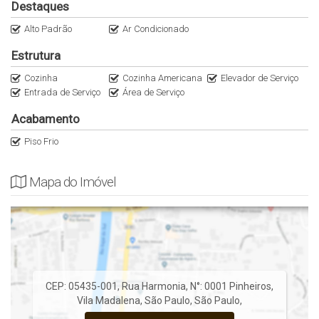
Destaques
- 5 min do Pé de Manga Restaurante
- 5 min do Olívio Bar e Gastronomia
Alto Padrão
Ar Condicionado
- 10 min do Jardins e Jardim Paulista
Estrutura
- 11 min do Parque Villa Lobos
- 12 min das Avenidas Paulista e Av. Faria Lima
Cozinha
Cozinha Americana
Elevador de Serviço
Entrada de Serviço
Área de Serviço
Para mais informações, contate-nos.
Acabamento
Anuncie seu imóvel conosco
Piso Frio
Apartamentos Vila Madalena
Mapa do Imóvel
As informações estão sujeitas a alterações sem aviso prévio,
consulte o corretor responsável.
CEP: 05435-001
,
Rua Harmonia
,
N°:
0001
Pinheiros
,
Vila Madalena
,
São Paulo
,
São Paulo
,