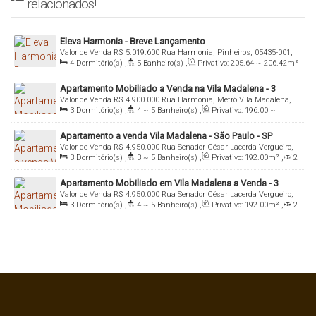
relacionados!
Eleva Harmonia - Breve Lançamento
Valor de Venda
R$
5.019.600
Rua Harmonia, Pinheiros, 05435-001,
4
Dormitório(s)
,
5
Banheiro(s)
,
Privativo:
205
.64
~ 206
.42
m²
Vila Madalena, São Paulo, São Paulo, Brasil
,
3
Sala(s)
,
4
Suíte(s)
,
Total:
205
.00
m²
,
3
Vaga(s)
,
Útil:
Apartamento Mobiliado a Venda na Vila Madalena - 3
205
.00
m²
Valor de Venda
R$
4.900.000
Rua Harmonia, Metrô Vila Madalena,
Suítes e 3 Vagas - Imobiliária Italiana Consultoria
3
Dormitório(s)
,
4 ~ 5
Banheiro(s)
,
Privativo:
196
.00
~
05435-001, Vila Madalena, São Paulo, São Paulo, Brasil
1950
.00
m²
,
2
Sala(s)
,
3
Suíte(s)
,
Total:
196
.00
m²
,
3
Apartamento a venda Vila Madalena - São Paulo - SP
Vaga(s)
,
Útil:
196
.00
m²
Valor de Venda
R$
4.950.000
Rua Senador César Lacerda Vergueiro,
3
Dormitório(s)
,
3 ~ 5
Banheiro(s)
,
Privativo:
192
.00
m²
,
2
Pinheiros, 05435-060, Vila Madalena, São Paulo, São Paulo, Brasil
Sala(s)
,
3
Suíte(s)
,
Total:
192
.00
m²
,
4
Vaga(s)
,
Útil:
Apartamento Mobiliado em Vila Madalena a Venda - 3
192
.00
m²
Valor de Venda
R$
4.950.000
Rua Senador César Lacerda Vergueiro,
Suítes e 4 Vagas - Imobiliária Italiana Consultoria
3
Dormitório(s)
,
4 ~ 5
Banheiro(s)
,
Privativo:
192
.00
m²
,
2
Pinheiros, 05435-060, Vila Madalena, São Paulo, São Paulo, Brasil
Sala(s)
,
3
Suíte(s)
,
Total:
192
.00
m²
,
4
Vaga(s)
,
Útil:
192
.00
m²