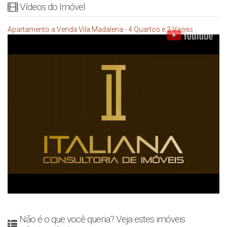
Vídeos do Imóvel
Apartamento a Venda Vila Madalena - 4 Quartos e 3 Vagas
Não é o que você queria? Veja estes imóveis