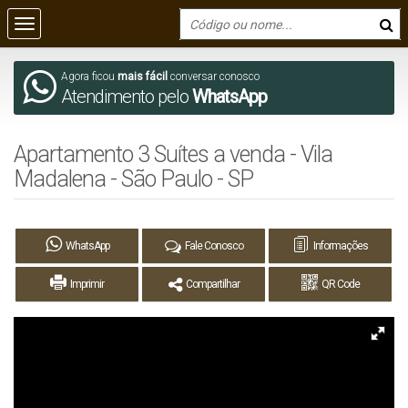
Agora ficou
mais fácil
conversar conosco
Atendimento pelo
WhatsApp
Apartamento 3 Suítes a venda - Vila
Madalena - São Paulo - SP
WhatsApp
Fale Conosco
Informações
Imprimir
Compartilhar
QR Code