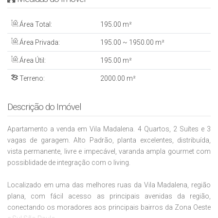
Área Total:
195
.00
m²
Área Privada:
195
.00
~ 1950
.00
m²
Área Útil:
195
.00
m²
Terreno:
2000
.00
m²
Descrição do Imóvel
Apartamento a venda em Vila Madalena. 4 Quartos, 2 Suítes e 3
vagas de garagem. Alto Padrão, planta excelentes, distribuída,
vista permanente, livre e impecável, varanda ampla gourmet com
possiblidade de integração com o living.
Localizado em uma das melhores ruas da Vila Madalena, região
plana, com fácil acesso as principais avenidas da região,
conectando os moradores aos principais bairros da Zona Oeste