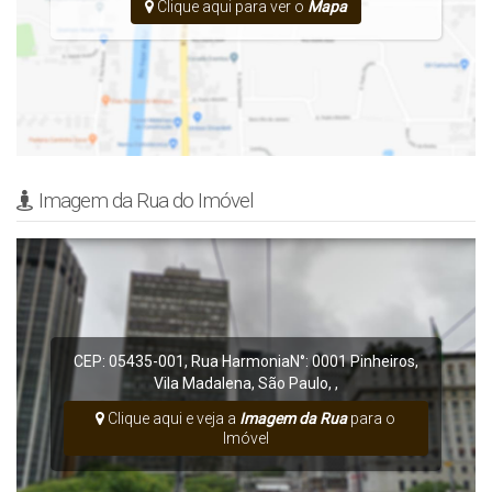
Clique aqui para ver o
Mapa
Imagem da Rua do Imóvel
CEP: 05435-001
,
Rua Harmonia
N°:
0001
Pinheiros
,
Vila Madalena
,
São Paulo
,
,
Clique aqui e veja a
Imagem da Rua
para o
Imóvel