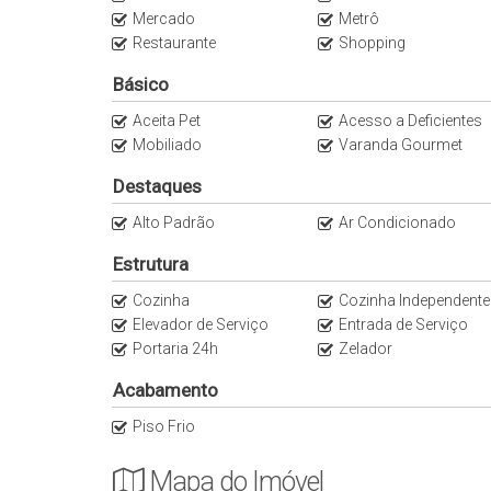
Mercado
Metrô
12 min da Av Paulista e Avenida Faria Lima
Restaurante
Shopping
Anuncie o seu imóvel conosco
Básico
Apartamentos Vila Madalena
Aceita Pet
Acesso a Deficientes
Mobiliado
Varanda Gourmet
*** Consulte os Valores anunciados e a disponibil
Imobiliária Italiana Consultoria.
Destaques
Alto Padrão
Ar Condicionado
Estrutura
Cozinha
Cozinha Independente
Elevador de Serviço
Entrada de Serviço
Portaria 24h
Zelador
Acabamento
Piso Frio
Mapa do Imóvel