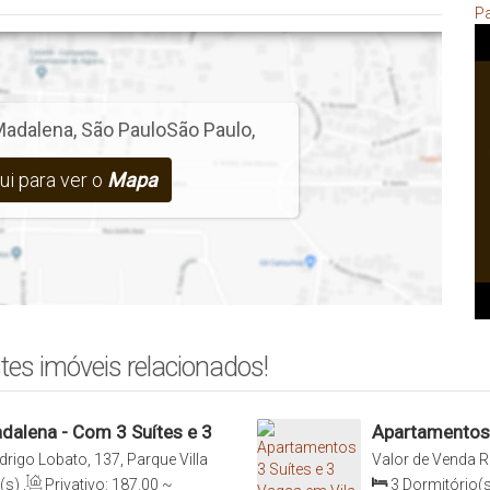
Pa
 Madalena
,
São Paulo
São Paulo
,
ui para ver o
Mapa
tes imóveis relacionados!
dalena - Com 3 Suítes e 3
Apartamentos 
São Paulo - Im
rigo Lobato, 137, Parque Villa
Valor de Venda
R
o Paulo, São Paulo, Brasil
004, Vila Madalen
(s)
,
Privativo:
187
.00
~
3
Dormitório(s