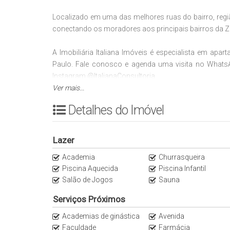
Localizado em uma das melhores ruas do bairro, regiã
conectando os moradores aos principais bairros da Zo
A Imobiliária Italiana Imóveis é especialista em ap
Paulo. Fale conosco e agenda uma visita no What
Instagram @ItalianaConsultoria.
Ver mais...
2 min do Metrô Vila Madalena
Detalhes do Imóvel
3 min da Padaria Villa Grano
3 min da Padaria Le Pain Quotidien
4 min do Che Bárbaro
Lazer
4 min Restaurante TEA CONNECTION
Academia
Churrasqueira
4 min do Restaurante Jacaré
Piscina Aquecida
Piscina Infantil
4 min do Pomar da Vila
Salão de Jogos
Sauna
5 min do Olivio Bar
5 min do Restaurante Pé de Manga
Serviços Próximos
6 min da Quitandinha respectivamente
Academias de ginástica
Avenida
10 min do Jardins
Faculdade
Farmácia
11 min do Parque Villa Lobos