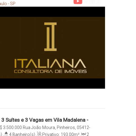
ulo - SP
3 Suítes e 3 Vagas em Vila Madalena -
obiliária Italiana Consultoria
$
3.500.000
Rua João Moura, Pinheiros, 05412-
a, São Paulo, São Paulo, Brasil
)
,
4
Banheiro(s)
,
Privativo:
193
.00
m²
,
2