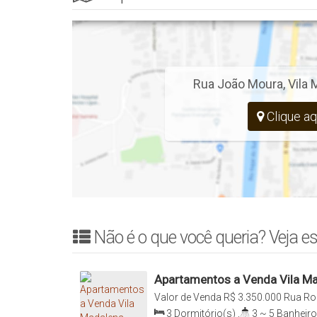
Rua João Moura
,
Vila
Clique aq
Não é o que você queria? Veja es
Apartamentos a Venda Vila Ma
Vagas
Valor de Venda
R$
3.350.000
Rua Rod
Lobos, 05030-130, Vila Madalena, Sã
3
Dormitório(s)
,
3 ~ 5
Banheiro