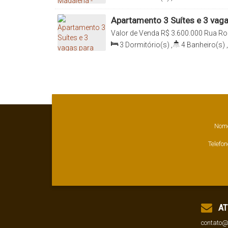
198
.00
m²
,
2
Sala(s)
,
3
Suíte(s)
3
Vaga(s)
,
Útil:
187
.00
~ 198
.00
m
Apartamento 3 Suítes e 3 vaga
Madalena- São Paulo - SP
Valor de Venda
R$
3.600.000
Rua Rod
130, Vila Madalena, São Paulo, São P
3
Dormitório(s)
,
4
Banheiro(s)
,
Sala(s)
,
3
Suíte(s)
,
Total:
200
.0
200
.00
m²
Nom
Telefon
AT
contato@