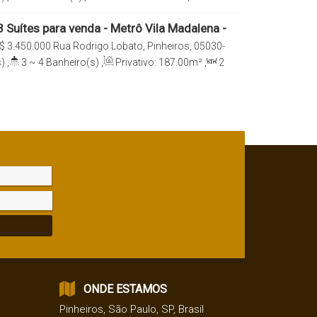
e(s)
,
Total:
193
.00
m²
,
3
Vaga(s)
,
Útil:
reno:
3672
.00
m²
 Suítes para venda - Metrô Vila Madalena -
P
$
3.450.000
Rua Rodrigo Lobato, Pinheiros, 05030-
a, São Paulo, São Paulo, Brasil
)
,
3 ~ 4
Banheiro(s)
,
Privativo:
187
.00
m²
,
2
e(s)
,
Total:
187
.00
m²
,
3
Vaga(s)
,
Útil:
reno:
1430
.00
m²
ONDE ESTAMOS
Pinheiros
,
São Paulo
,
SP
,
Brasil