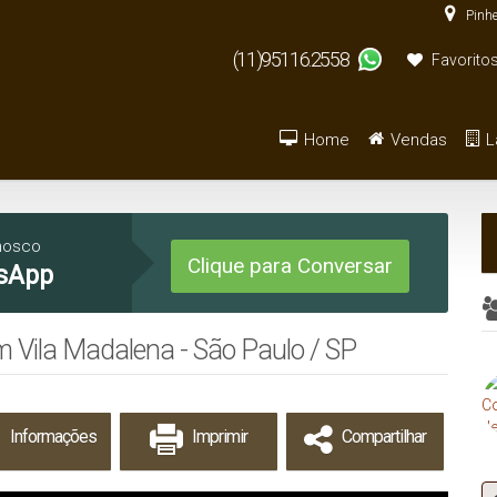
Pinhe
(11)95116.2558
Favorito
Home
Vendas
L
Armazém / Galpão / Ga
De R$500.000 
nosco
Clique para Conversar
sApp
 Vila Madalena - São Paulo / SP
Informações
Imprimir
Compartilhar