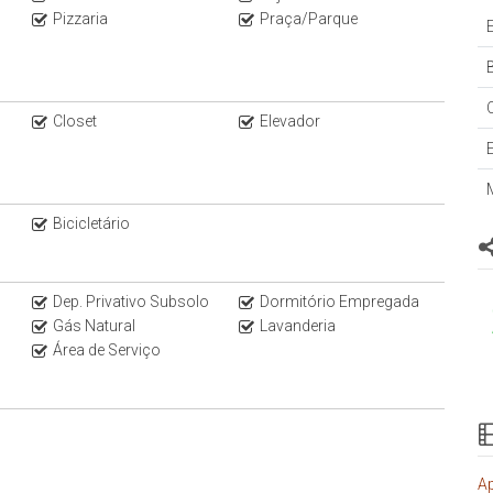
Pizzaria
Praça/Parque
B
Closet
Elevador
idade com um dos nossos consultores. Imóveis exclusivos da
Bicicletário
Dep. Privativo Subsolo
Dormitório Empregada
Gás Natural
Lavanderia
Área de Serviço
Ap