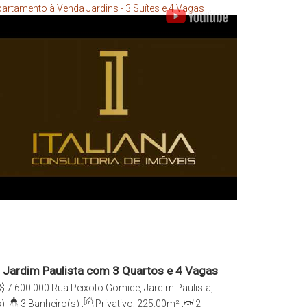
artamento à Venda Jardins - 3 Suítes e 4 Vagas
Jardim Paulista com 3 Quartos e 4 Vagas
$
7.600.000
Rua Peixoto Gomide, Jardim Paulista,
ns, São Paulo, São Paulo, Brasil
)
,
3
Banheiro(s)
,
Privativo:
225
.00
m²
,
2