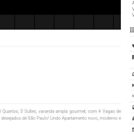
3 Quartos, 3 Suítes, varanda ampla gourmet, com 4 Vagas de
 desejados de São Paulo! Lindo Apartamento novo, moderno e