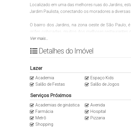
Localizado em uma das melhores ruas do Jardins, está 
Jardim Paulista, conectando os moradores a diversas o
O bairro dos Jardins, na zona oeste de São Paulo, é
grifes cobiçadas, muitos dos melhores restaurantes d
ser um bairro-modelo: com habitações de alto pa
Ver mais...
Compreendendo quatro bairros nobres de São Paulo
Detalhes do Imóvel
Paulistano. Entre as facilidades para os moradores do
A Imobiliária Italiana Consultoria é especialista em a
Lazer
Paulo. Fale conosco WhatsApp (11)95116.25
Academia
Espaço Kids
@ItalianaConsultoria.
Salão de Festas
Salão de Jogos
2 min do Restaurantes Tordesilhas
Serviços Próximos
2 minutos do Pirajá Paulista
Academias de ginástica
Avenida
2 min do Fogo de Chão Jardins
Farmácia
Hospital
2 min do Bullguer Jardins
Metrô
Pizzaria
3 min da PÃO - Padaria Artesanal Orgânica
Shopping
3 min da La Bella