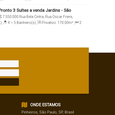
e(s)
,
Total:
225
.00
m²
,
4
Vaga(s)
,
Útil:
ronto 3 Suítes a venda Jardins - São
$
7.550.000
Rua Bela Cintra, Rua Oscar Freire,
s, São Paulo, São Paulo , Brasil
)
,
4 ~ 5
Banheiro(s)
,
Privativo:
170
.00
m²
,
2
e(s)
,
Total:
170
.00
m²
,
3
Vaga(s)
,
Útil:
ONDE ESTAMOS
Pinheiros
,
São Paulo
,
SP
,
Brasil