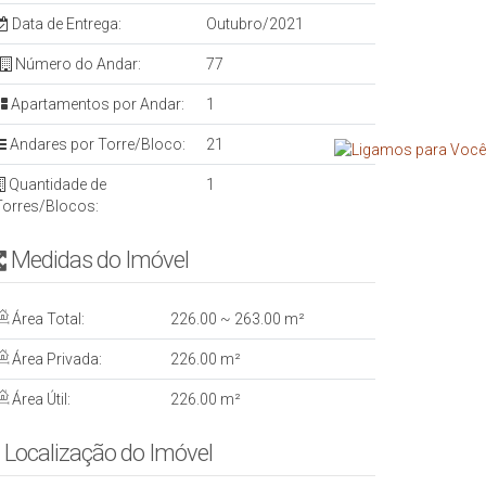
Data de Entrega:
Outubro/2021
Número do Andar:
77
Apartamentos por Andar:
1
Andares por Torre/Bloco:
21
Quantidade de
1
Torres/Blocos:
Medidas do Imóvel
Área Total:
226
.00
~ 263
.00
m²
Área Privada:
226
.00
m²
Área Útil:
226
.00
m²
Localização do Imóvel