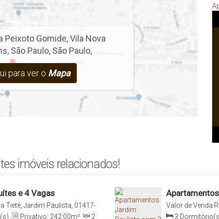
Ap
a Peixoto Gomide
,
Vila Nova
ns
,
São Paulo
,
São Paulo
,
ui para ver o
Mapa
tes imóveis relacionados!
ítes e 4 Vagas
Apartamentos 
 Tietê, Jardim Paulista, 01417-
Valor de Venda
R
Brasil
01409-003, Jardi
(s)
,
Privativo:
242
.00
m²
,
2
3
Dormitório(s