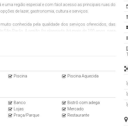
e uma região especial e com fácil acesso as principais ruas do
pções de lazer, gastronomia, cultura e serviços.
 muito conhecida pela qualidade dos serviços oferecidos, das
e São Paulo. A região foi planejada, há mais de 100 anos, para
drão, muito verde e qualidade de vida para os moradores.
, Jardim Paulista, Jardim América, Jardim Europa e Jardim
 bairro é poder fazer tudo caminhando nas ruas arborizadas.
partamentos de Alto Padrão no Jardins, bairro da Zona Sul de São
58. Encontre as melhores opções no nosso Instagram
Piscina
Piscina Aquecida
Banco
Bistrô com adega
Lojas
Mercado
Praça/Parque
Restaurante