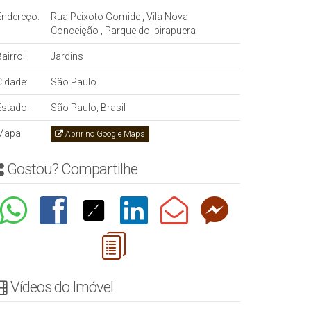
Endereço:
Rua Peixoto Gomide
,
Vila Nova
Conceição
,
Parque do Ibirapuera
airro:
Jardins
Cidade:
São Paulo
Estado:
São Paulo, Brasil
Mapa:
Abrir no Google Maps
Gostou? Compartilhe
Vídeos do Imóvel