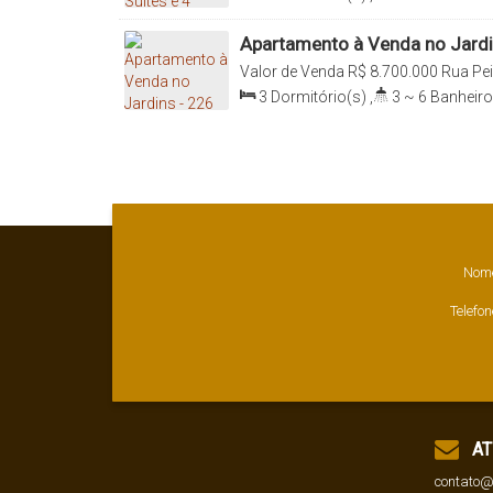
Sala(s)
,
3
Suíte(s)
,
Total:
242
.0
242
.00
m²
Apartamento à Venda no Jardi
Dormitórios- 3 Suítes e 4 Vag
Valor de Venda
R$
8.700.000
Rua Pei
01409-003, Jardins, São Paulo, São P
3
Dormitório(s)
,
3 ~ 6
Banheiro
Sala(s)
,
3
Suíte(s)
,
Total:
226
.0
226
.00
m²
Nom
Telefon
AT
contato@