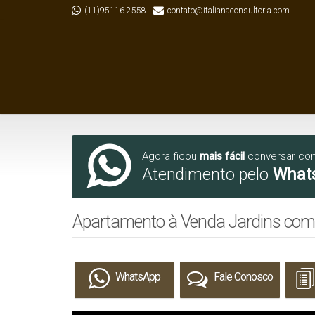
(11)95116.2558
contato@italianaconsultoria.com
Agora ficou
mais fácil
conversar co
Atendimento pelo
What
Apartamento à Venda Jardins com 
WhatsApp
Fale Conosco