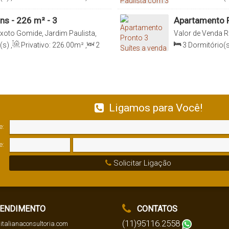
0
m²
,
4
Vaga(s)
,
Útil:
Sala(s)
,
3
Suít
225
.00
m²
ns - 226 m² - 3
Apartamento P
as
Paulo - SP
xoto Gomide, Jardim Paulista,
Valor de Venda
R
aulo, Brasil
01415-006, Jardin
(s)
,
Privativo:
226
.00
m²
,
2
3
Dormitório(s
0
m²
,
4
Vaga(s)
,
Útil:
Sala(s)
,
3
Suít
170
.00
m²
Ligamos para Você!
e:
e:
Solicitar Ligação
ENDIMENTO
CONTATOS
(11)95116.2558
italianaconsultoria.com