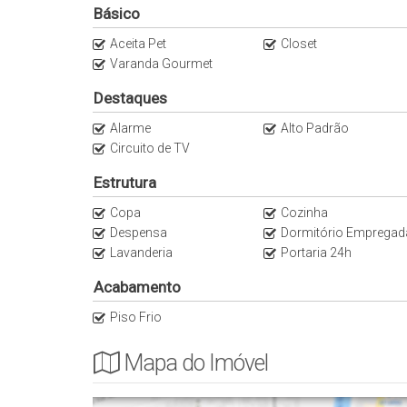
4 min do Bistrô Paris 6 Vaudeville
Básico
4 min do BotaniKafé - Jardins
Aceita Pet
Closet
5 min do Restaurante Aoyama - Jardins
Varanda Gourmet
6 min do Cabana Burger Oscar Freire
6 min do Hotel Fasano São Paulo
Destaques
7 min do Nakka Jardins
Alarme
Alto Padrão
8 min da Padaria Galeria dos Pães
Circuito de TV
10 min da Avenida Faria Lima
Estrutura
Anuncie seu imóvel conosco
Copa
Cozinha
Despensa
Dormitório Empregad
As informações estão sujeitas a alterações sem aviso 
Lavanderia
Portaria 24h
Acabamento
Piso Frio
Mapa do Imóvel