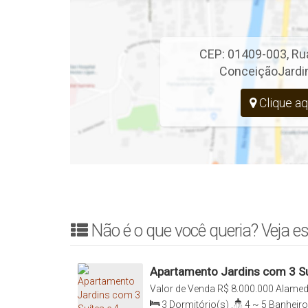
CEP: 01409-003
,
Ru
Conceição
Jardi
Clique aq
Não é o que você queria? Veja es
Apartamento Jardins com 3 Su
Valor de Venda
R$
8.000.000
Alameda
020, Jardins, São Paulo, São Paulo, 
3
Dormitório(s)
,
4 ~ 5
Banheiro