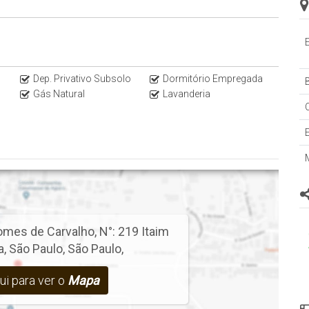
Dep. Privativo Subsolo
Dormitório Empregada
B
Gás Natural
Lavanderia
sem aviso prévio!
omes de Carvalho
,
N°:
219
Itaim
a
,
São Paulo
,
São Paulo
,
ui para ver o
Mapa