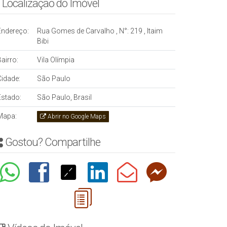
Localização do Imóvel
Endereço:
Rua Gomes de Carvalho
,
N°:
219
,
Itaim
Bibi
airro:
Vila Olímpia
Cidade:
São Paulo
Estado:
São Paulo, Brasil
Mapa:
Abrir no Google Maps
Gostou? Compartilhe