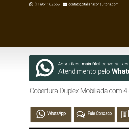
(11)95116.2558
contato@italianaconsultoria.com
Agora ficou
mais fácil
conversar co
Atendimento pelo
What
Cobertura Duplex Mobiliada com 4 S
WhatsApp
Fale Conosco