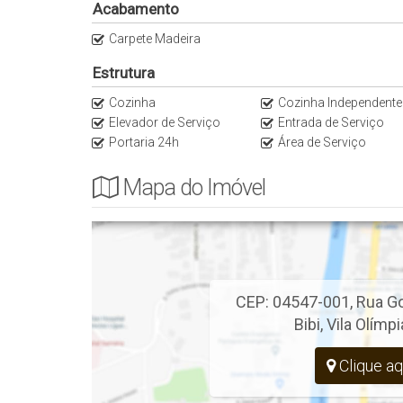
Acabamento
8 Min do JK Iguatemi
Carpete Madeira
10 Min Parque do Ibirapuera
Estrutura
Para mais informações, contate-nos
Cozinha
Cozinha Independente
Apartamentos Vila Olímpia
Elevador de Serviço
Entrada de Serviço
Portaria 24h
Área de Serviço
Anuncie seu Imóvel Conosco
Mapa do Imóvel
Preço e disponibilidade do imóvel sujeitos a alteração 
CEP: 04547-001
,
Rua G
Bibi
,
Vila Olímpi
Clique aq