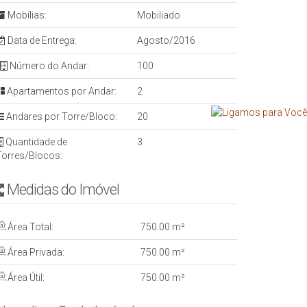
Mobílias:
Mobiliado
Data de Entrega:
Agosto/2016
Número do Andar:
100
Apartamentos por Andar:
2
Andares por Torre/Bloco:
20
Quantidade de
3
Torres/Blocos:
Medidas do Imóvel
Área Total:
750
.00
m²
Área Privada:
750
.00
m²
Área Útil:
750
.00
m²