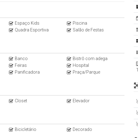
idade de São Paulo.
ça do departamento de design exclusivo, sendo um sucesso de
Espaço Kids
Piscina
lorização até hoje. A empresa mantém unidades administradas
Quadra Esportiva
Salão de Festas
Banco
Bistrô com adega
Feiras
Hospital
Panificadora
Praça/Parque
Closet
Elevador
Bicicletário
Decorado