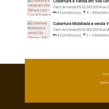
Cobertura a Venda em Vila Olí
8 Vagas
Valor de Venda
R$
65.000.000
Rua Go
04547-001, Vila Olímpia, São Paulo, 
4
Dormitório(s)
,
4 ~ 8
Banheiro
~ 3
Sala(s)
,
4
Suíte(s)
,
Total:
75
751
.00
m²
Cobertura Mobiliada a venda Vi
SP - 4 Suítes e 6 Vagas
Valor de Venda
R$
45.000.000
Rua Mi
04545-015, Vila Olímpia, São Paulo, 
4
Dormitório(s)
,
5 ~ 6
Banheiro
Sala(s)
,
4
Suíte(s)
,
Total:
580
.0
580
.00
m²
Nom
Telefon