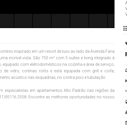
ndomínio inspirado em um resort de luxo ao lado da Avenida Faria
a incrível vista. São 750 m² com 5 suítes e living integrado à
 equipado com eletrodomésticos na cozinha e área de serviço,
de vidro, cortinas rolôs e está equipada com grill e coifa,
amento acústico nas esquadrias, no contra piso e tubulação.
 com especialistas em apartamentos Alto Padrão nas regiões da
(11)95116.2558. Encontre as melhores oportunidades no nosso
a área nobre de São Paulo. Credenciado como o melhor
019, recebendo o selo 5 estrelas. Este é resultado de grande