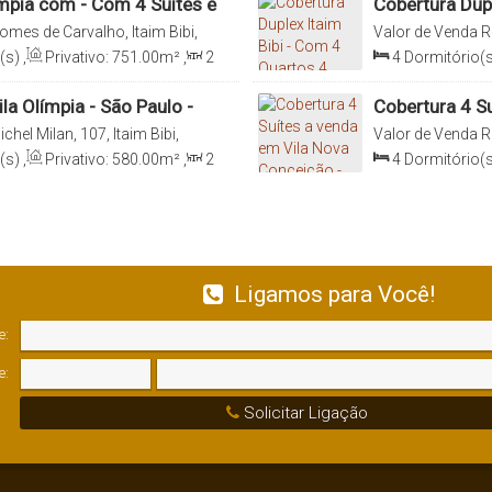
mpia com - Com 4 Suítes e
Cobertura Dupl
Vagas
mes de Carvalho, Itaim Bibi,
Valor de Venda
R
São Paulo, Brasil
015, Vila Olímpia
(s)
,
Privativo:
751
.00
m²
,
2
4
Dormitório(s
1
.00
m²
,
8
Vaga(s)
,
Útil:
Sala(s)
,
4
Suít
580
.00
m²
la Olímpia - São Paulo -
Cobertura 4 S
São Paulo - SP
chel Milan, 107, Itaim Bibi,
Valor de Venda
R
São Paulo, Brasil
031, Vila Nova C
(s)
,
Privativo:
580
.00
m²
,
2
4
Dormitório(s
0
m²
,
6
Vaga(s)
,
Útil:
Sala(s)
,
4
Suít
796
.00
m²
,
Ter
Ligamos para Você!
e:
e:
Solicitar Ligação