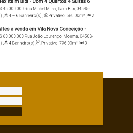
ex Itaim Bibi - Com 4 Quartos 4 Suítes 6
$
45.000.000
Rua Michel Milan, Itaim Bibi, 04545-
, São Paulo, São Paulo, Brasil
)
,
4 ~ 6
Banheiro(s)
,
Privativo:
580
.00
m²
,
2
e(s)
,
Total:
580
.00
m²
,
6
Vaga(s)
,
Útil:
uítes a venda em Vila Nova Conceição -
.
$
60.000.000
Rua João Lourenço, Moema, 04508-
onceição, São Paulo, São Paulo, Brasil
)
,
4
Banheiro(s)
,
Privativo:
796
.00
m²
,
3
e(s)
,
Total:
796
.00
m²
,
8
Vaga(s)
,
Útil:
reno:
1381
.00
m²