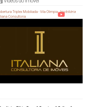
Vídeos do Imóvel
bertura Triplex Mobiliada - Vila Olimpia - Imobiliária
aliana Consultoria