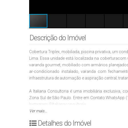
Descrição do Imóvel
Cobertura Triplex, mobiliada, piscina privativa, um co
Lima. Essa unidade está localizada na coberturacom um
varanda gourmet, mobiliado com armários planejados,
ar-condicionado instalado, varanda com fechamento 
infraestrutura de automação e aspiração central; trat
A Italiana Consultoria é uma imobiliária exclusiva,
Zona Sul de São Paulo. Entre em Contato WhatsApp 
Instagram @Italianaconsultoria.
Ver mais...
A grandiosidade em um quarteirão exclusivo n
Detalhes do Imóvel
empreendimento residencial das Américas em 2018 e 2