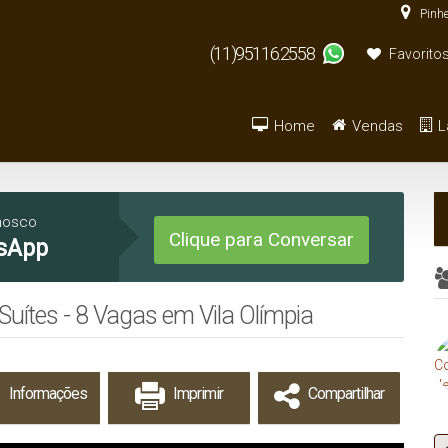
Pinhe
(11)95116.2558
Favorito
Home
Vendas
L
Armazém / Galpão / Ga
De R$500.000 
nosco
Clique para Conversar
sApp
uítes - 8 Vagas em Vila Olímpia
Informações
Imprimir
Compartilhar