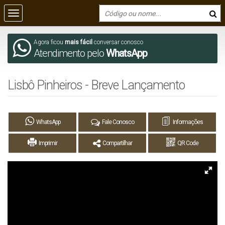
Agora ficou
mais fácil
conversar conosco
Atendimento pelo
WhatsApp
Lisbô Pinheiros - Breve Lançamento
WhatsApp
Fale Conosco
Informações
Imprimir
Compartilhar
QR Code