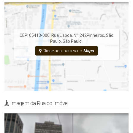
CEP: 05413-000
,
Rua Lisboa
,
N°:
242
Pinheiros
,
São
Paulo
,
São Paulo
,
Clique aqui para ver o
Mapa
Imagem da Rua do Imóvel