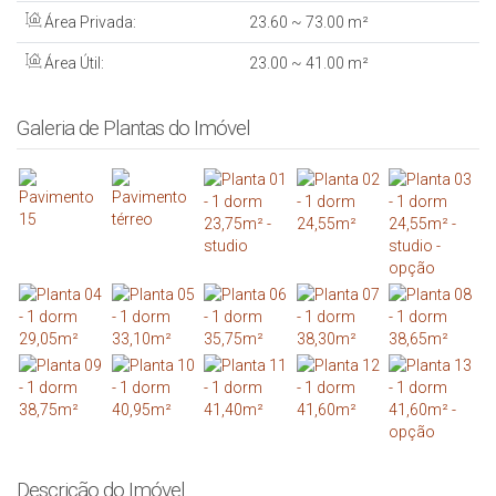
Área Privada:
23
.60
~ 73
.00
m²
Área Útil:
23
.00
~ 41
.00
m²
Galeria de Plantas do Imóvel
Descrição do Imóvel