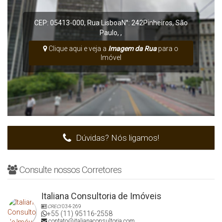
CEP: 05413-000
,
Rua Lisboa
N°:
242
Pinheiros
,
São
Paulo
,
,
Clique aqui e veja a
Imagem da Rua
para o
Imóvel
Dúvidas? Nós ligamos!
Consulte nossos Corretores
Italiana Consultoria de Imóveis
CRECI
034-269
+55 (11) 95116-2558
contato@italianaconsultoria.com