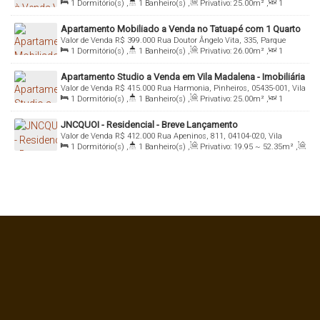
1
Dormitório(s)
,
1
Banheiro(s)
,
Privativo:
25
.00
m²
,
1
000, Vila Madalena, São Paulo, São Paulo, Brasil
Sala(s)
,
1
Suíte(s)
,
Total:
25
.00
m²
,
Útil:
25
.00
m²
,
Terreno:
Apartamento Mobiliado a Venda no Tatuapé com 1 Quarto
2036
.00
m²
Valor de Venda
R$
399.000
Rua Doutor Ângelo Vita, 335, Parque
1
Dormitório(s)
,
1
Banheiro(s)
,
Privativo:
26
.00
m²
,
1
Tuiuti, 03069-000, Tatuapé, São Paulo, São Paulo, Brasil
Sala(s)
,
1
Suíte(s)
,
Total:
26
.00
m²
,
Útil:
26
.00
m²
Apartamento Studio a Venda em Vila Madalena - Imobiliária
Valor de Venda
R$
415.000
Rua Harmonia, Pinheiros, 05435-001, Vila
Italiana Consultoria
1
Dormitório(s)
,
1
Banheiro(s)
,
Privativo:
25
.00
m²
,
1
Madalena, São Paulo, São Paulo, Brasil
Sala(s)
,
1
Suíte(s)
,
Total:
25
.00
m²
,
Útil:
25
.00
m²
,
Terreno:
JNCQUOI - Residencial - Breve Lançamento
2036
.00
m²
Valor de Venda
R$
412.000
Rua Apeninos, 811, 04104-020, Vila
1
Dormitório(s)
,
1
Banheiro(s)
,
Privativo:
19
.95
~ 52
.35
m²
,
Mariana, São Paulo, São Paulo, Brasil
Total:
27
.00
m²
,
Útil:
27
.00
m²