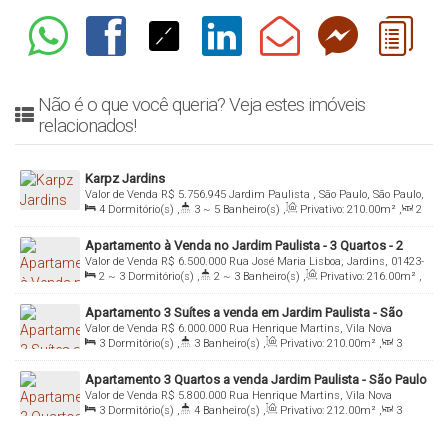
Não é o que você queria? Veja estes imóveis
relacionados!
Karpz Jardins
Valor de Venda
R$
5.756.945
Jardim Paulista , São Paulo, São Paulo,
4
Dormitório(s)
,
3 ~ 5
Banheiro(s)
,
Privativo:
210
.00
m²
,
2
Brasil
Sala(s)
,
3
Suíte(s)
,
Total:
210
.00
m²
,
3 ~ 4
Vaga(s)
,
Útil:
Apartamento à Venda no Jardim Paulista - 3 Quartos - 2
210
.00
m²
Valor de Venda
R$
6.500.000
Rua José Maria Lisboa, Jardins, 01423-
Suítes e 3 Vagas
2 ~ 3
Dormitório(s)
,
2 ~ 3
Banheiro(s)
,
Privativo:
216
.00
m²
,
002, Jardim Paulista , São Paulo, São Paulo, Brasil
2
Sala(s)
,
2
Suíte(s)
,
Total:
216
.00
m²
,
3
Vaga(s)
,
Útil:
Apartamento 3 Suítes a venda em Jardim Paulista - São
216
.00
m²
Valor de Venda
R$
6.000.000
Rua Henrique Martins, Vila Nova
Paulo
3
Dormitório(s)
,
3
Banheiro(s)
,
Privativo:
210
.00
m²
,
3
Conceição, 04504-000, Jardim Paulista , São Paulo, São Paulo, Brasil
Sala(s)
,
3
Suíte(s)
,
Total:
210
.00
m²
,
3
Vaga(s)
,
Útil:
Apartamento 3 Quartos a venda Jardim Paulista - São Paulo
210
.00
m²
Valor de Venda
R$
5.800.000
Rua Henrique Martins, Vila Nova
- SP
3
Dormitório(s)
,
4
Banheiro(s)
,
Privativo:
212
.00
m²
,
3
Conceição, 04504-000, Jardim Paulista , São Paulo, São Paulo, Brasil
Sala(s)
,
3
Suíte(s)
,
Total:
212
.00
m²
,
3
Vaga(s)
,
Útil:
212
.00
m²
,
Terreno:
1170
.00
m²