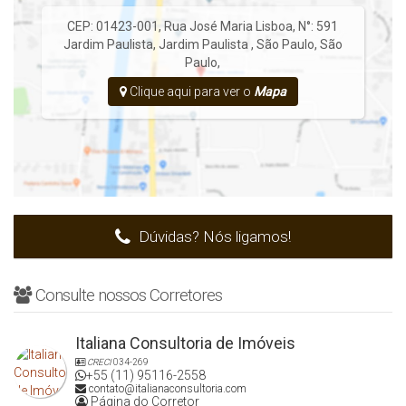
CEP: 01423-001
,
Rua José Maria Lisboa
,
N°:
591
Jardim Paulista
,
Jardim Paulista
,
São Paulo
,
São
Paulo
,
Clique aqui para ver o
Mapa
Dúvidas? Nós ligamos!
Consulte nossos Corretores
Italiana Consultoria de Imóveis
CRECI
034-269
+55 (11) 95116-2558
contato@italianaconsultoria.com
Página do Corretor