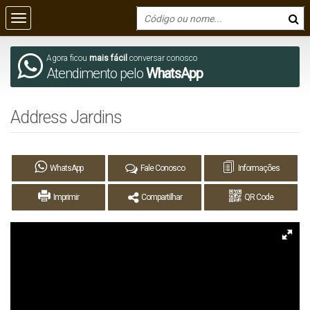
Agora ficou
mais fácil
conversar conosco
Atendimento pelo
WhatsApp
Address Jardins
WhatsApp
Fale Conosco
Informações
Imprimir
Compartilhar
QR Code