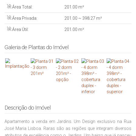
Área Total:
201
.00
m²
Área Privada:
201
.00
~ 398
.27
m²
Área Útil:
201
.00
m²
Galeria de Plantas do Imóvel
Descrição do Imóvel
Apartamento a venda em Jardins. Um Design exclusivo na Rua
José Maria Lisboa. Raras são as regiões que integram diversos
atributos de excelência como o Jardins. Um bairro que já nasceu