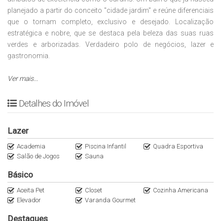
planejado a partir do conceito "cidade jardim" e reúne diferenciais
que o tornam completo, exclusivo e desejado. Localização
estratégica e nobre, que se destaca pela beleza das suas ruas
verdes e arborizadas. Verdadeiro polo de negócios, lazer e
gastronomia.
A imobiliáriaItaliana Consultoria é especialista em apartamentos
Ver mais...
de Alto Padrão nas regiões Oeste e Sul de São Paulo. Entre em
contato WhatsApp (11)95116.2558. Encontre as melhores
Detalhes do Imóvel
oportunidades no nosso Instagram @Italianaconsultoria.
Lazer
Preço e disponibilidade do imóvel sujeitos a alteração sem aviso
prévio!
Academia
Piscina Infantil
Quadra Esportiva
Salão de Jogos
Sauna
Básico
Aceita Pet
Closet
Cozinha Americana
Elevador
Varanda Gourmet
Destaques