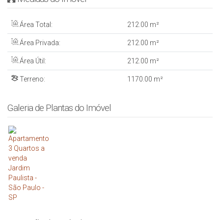
Área Total:
212
.00
m²
Área Privada:
212
.00
m²
Área Útil:
212
.00
m²
Terreno:
1170
.00
m²
Galeria de Plantas do Imóvel