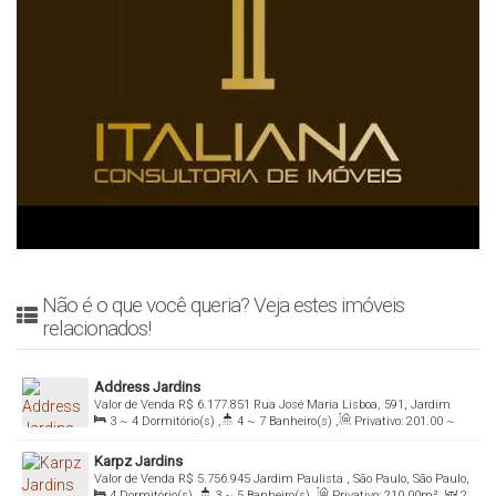
Não é o que você queria? Veja estes imóveis
relacionados!
Address Jardins
Valor de Venda
R$
6.177.851
Rua José Maria Lisboa, 591, Jardim
3 ~ 4
Dormitório(s)
,
4 ~ 7
Banheiro(s)
,
Privativo:
201
.00
~
Paulista, 01423-001, Jardim Paulista , São Paulo, São Paulo, Brasil
398
.27
m²
,
2
Sala(s)
,
3 ~ 4
Suíte(s)
,
Total:
201
.00
m²
,
3 ~
Karpz Jardins
4
Vaga(s)
,
Útil:
201
.00
m²
Valor de Venda
R$
5.756.945
Jardim Paulista , São Paulo, São Paulo,
4
Dormitório(s)
,
3 ~ 5
Banheiro(s)
,
Privativo:
210
.00
m²
,
2