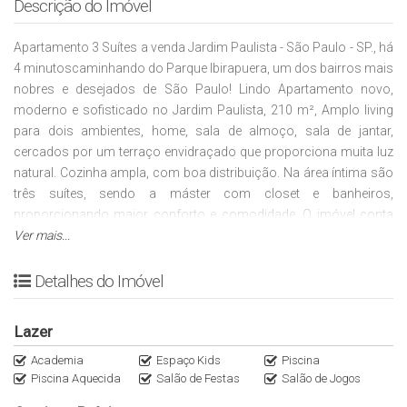
Descrição do Imóvel
Apartamento 3 Suítes a venda Jardim Paulista - São Paulo - SP., há
4 minutoscaminhando do Parque Ibirapuera, um dos bairros mais
nobres e desejados de São Paulo! Lindo Apartamento novo,
moderno e sofisticado no Jardim Paulista, 210 m², Amplo living
para dois ambientes, home, sala de almoço, sala de jantar,
cercados por um terraço envidraçado que proporciona muita luz
natural. Cozinha ampla, com boa distribuição. Na área íntima são
três suítes, sendo a máster com closet e banheiros,
proporcionando maior conforto e comodidade. O imóvel conta
ainda com área de serviço, dependência para empregada e 3
Ver mais...
vagas de garagem.
Detalhes do Imóvel
Localizado em uma das melhores ruas do bairro, região plana e
com fácil acesso as principais avenidas da região, conectando
Lazer
os moradores aos principais bairros da Zona Sul de São Paulo.
Academia
Espaço Kids
Piscina
Piscina Aquecida
Salão de Festas
Salão de Jogos
A Imobiliária Italiana Consultoria é especialista em apartamentos
de Alto Padrão nas regiões Oeste e Sul de São Paulo. Agende sua