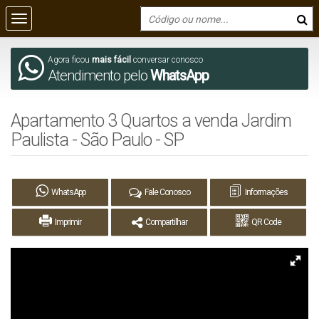
Agora ficou
mais fácil
conversar conosco
Atendimento pelo
WhatsApp
Apartamento 3 Quartos a venda Jardim
Paulista - São Paulo - SP
WhatsApp
Fale Conosco
Informações
Imprimir
Compartilhar
QR Code